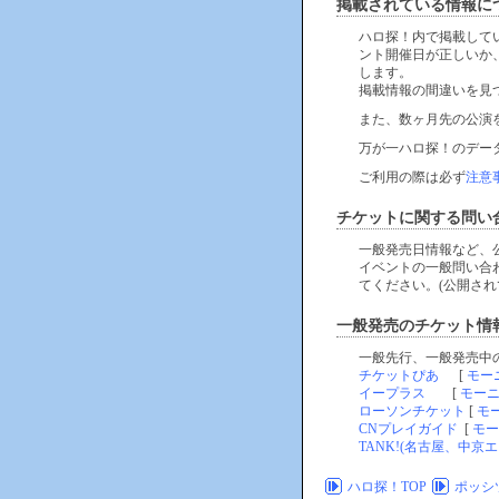
掲載されている情報に
ハロ探！内で掲載して
ント開催日が正しいか
します。
掲載情報の間違いを見
また、数ヶ月先の公演
万が一ハロ探！のデー
ご利用の際は必ず
注意
チケットに関する問い
一般発売日情報など、
イベントの一般問い合
てください。(公開され
一般発売のチケット情
一般先行、一般発売中
チケットぴあ
[
モー
イープラス
[
モー
ローソンチケット
[
モ
CNプレイガイド
[
モー
TANK!(名古屋、中京エ
ハロ探！TOP
ポッシツ