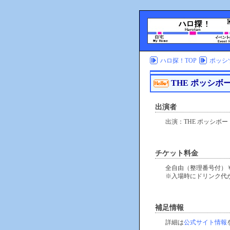
ハロ探！TOP
ポッシツ
THE ポッシボーJ
出演者
出演：THE ポッシボー
チケット料金
全自由（整理番号付）￥3
※入場時にドリンク代
補足情報
詳細は
公式サイト情報