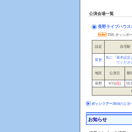
公演会場一覧
長野ライブハウス
THE ポッシボーJ
設定
自宅駅
先に『基本設定
変更
てくださ
地区
公演日
開
長野
6/15(
日
)
16:
ポッシツアー2014
の公演
お知らせ