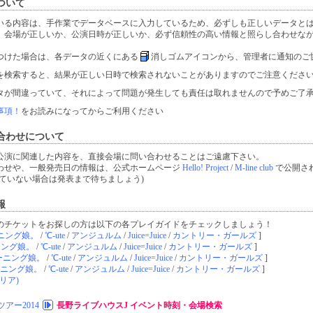
ついて
いる内容は、手作業でデータベースに入力しているため、必ずしも正しいデータと
、会場が正しいか、公演日時が正しいか、必ず信頼性の高い情報と照らし合わせな
つけた場合は、各データの近くにある
消しゴムアイコンから、管理者に通知のご
を検索すると、結果が正しい日時で検索されないことがありますのでご注意くださ
タが間違っていて、それによって問題が発生しても責任は取れませんので予めご了
事項！
をお読みになってからご利用ください
合わせについて
公演に関連した内容を、直接会場に問い合わせることはご遠慮下さい。
わせや、一般発売日の情報は、公式ホームページ
Hello! Project
/
M-line club
で公開さ
ていない場合は発表まで待ちましょう)
報
のチケットをお探しの方は以下の各プレイガイドをチェックしましょう！
ニング娘。
/
℃-ute
/
アンジュルム
/
Juice=Juice
/
カントリー・ガールズ
]
ニング娘。
/
℃-ute
/
アンジュルム
/
Juice=Juice
/
カントリー・ガールズ
]
ーニング娘。
/
℃-ute
/
アンジュルム
/
Juice=Juice
/
カントリー・ガールズ
]
ニング娘。
/
℃-ute
/
アンジュルム
/
Juice=Juice
/
カントリー・ガールズ
]
リア)
アー2014
長野ライブハウスJ イベント時刻・会場検索