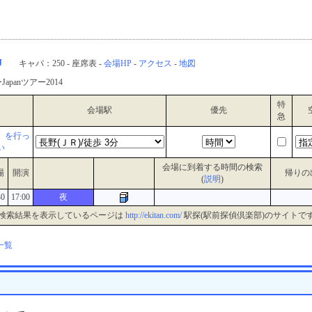
J
キャパ：250 - 座席表 -
会場HP
-
アクセス
-
地図
apanツアー2014
特
会場駅
優先
急
』を行っ
い
会場に到着する時間の検索
場
開演
帰りの
(
説明
)
30
17:00
夜
検索結果を表示しているページは
http://ekitan.com/
駅探(駅前探偵倶楽部)のサイトで
一覧