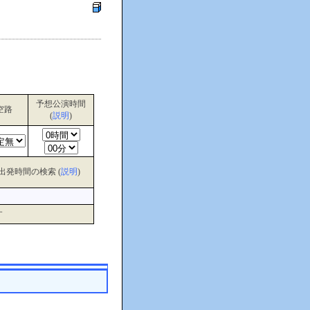
予想公演時間
空路
(
説明
)
出発時間の検索 (
説明
)
す