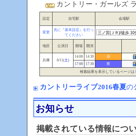
カントリー・ガールズ ラ
設定
自宅駅
会場駅
先に『基本設定』を行っ
変更
てください
地区
公演日
開場
開演
14:00
14:30
昼
兵庫
6/11(
土
)
17:00
17:30
夜
検索結果を表示しているページは
カントリーライブ2016春夏
の
お知らせ
掲載されている情報につ