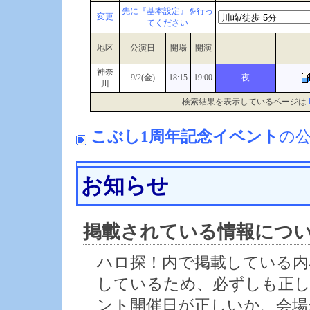
先に『基本設定』を行っ
変更
てください
地区
公演日
開場
開演
神奈
9/2(金)
18:15
19:00
夜
川
検索結果を表示しているページは
こぶし1周年記念イベント
の
お知らせ
掲載されている情報につ
ハロ探！内で掲載している内
しているため、必ずしも正
ント開催日が正しいか、会場