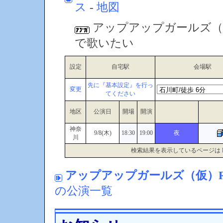
ス
-
地図
アップアップガールズ（仮）
で歌いたい
設定
自宅駅
会場駅
先に『基本設定』を行っ
変更
てください
地区
公演日
開場
開演
神奈
9/8(木)
18:30
19:00
夜
川
検索結果を表示しているページは
アップアップガールズ（仮）Ro
の公演一覧