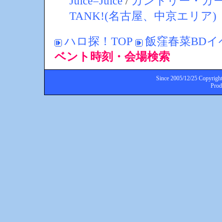
Juice=Juice
/
カントリー・ガ
TANK!(名古屋、中京エリア)
ハロ探！TOP
飯窪春菜BDイ
ベント時刻・会場検索
Since 2005/12/25 Copyright
Pro