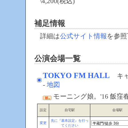
\4,200(税込)
補足情報
詳細は
公式サイト情報
を参照
公演会場一覧
TOKYO FM HALL
キャ
-
地図
モーニング娘。'16 飯
設定
自宅駅
会場駅
先に『基本設定』を行っ
変更
てください