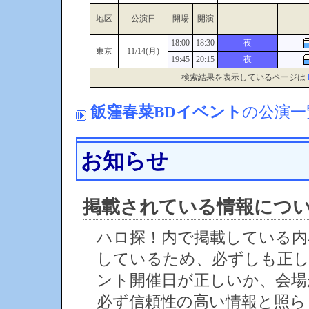
地区
公演日
開場
開演
18:00
18:30
夜
東京
11/14(月)
19:45
20:15
夜
検索結果を表示しているページは
飯窪春菜BDイベント
の公演一
お知らせ
掲載されている情報につ
ハロ探！内で掲載している内
しているため、必ずしも正
ント開催日が正しいか、会場
必ず信頼性の高い情報と照ら