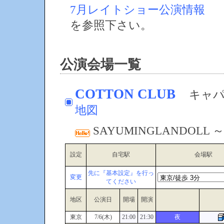
7月レイトショー公演情報
を参照下さい。
公演会場一覧
COTTON CLUB
キャパ
地図
SAYUMINGLANDOLL
設定
自宅駅
会場駅
先に『基本設定』を行っ
変更
てください
地区
公演日
開場
開演
東京
7/6(木)
21:00
21:30
夜