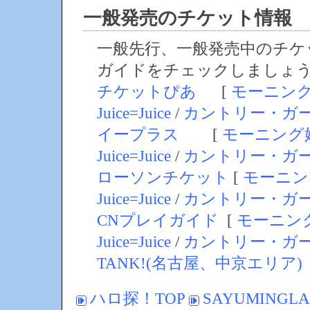
一般発売のチケット情報
一般先行、一般発売中のチケ
ガイドをチェックしましょ
チケットぴあ
[
モーニン
Juice=Juice
/
カントリー・ガ
イープラス
[
モーニング
Juice=Juice
/
カントリー・ガ
ローソンチケット
[
モーニン
Juice=Juice
/
カントリー・ガ
CNプレイガイド
[
モーニン
Juice=Juice
/
カントリー・ガ
TANK!(名古屋、中京エリア)
ハロ探！TOP
SAYUMINGL