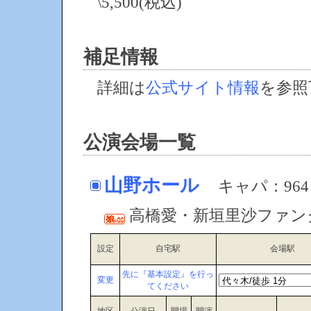
\5,500(税込)
補足情報
詳細は
公式サイト情報
を参照
公演会場一覧
山野ホール
キャパ：964
高橋愛・新垣里沙ファン
設定
自宅駅
会場駅
先に『基本設定』を行っ
変更
てください