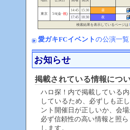
地区
公演日
開場
開演
14:45
15:30
昼
東京
5/4(金･
祝
)
17:45
18:30
夜
検索結果を表示しているページは
愛ガキFCイベント
の公演一覧
お知らせ
掲載されている情報につ
ハロ探！内で掲載している内
しているため、必ずしも正
ント開催日が正しいか、会場
必ず信頼性の高い情報と照ら
します。