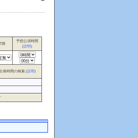
予想公演時間
空路
(
説明
)
出発時間の検索 (
説明
)
す