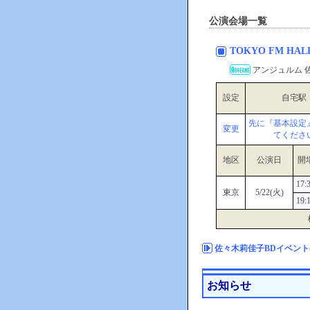
公演会場一覧
TOKYO FM HAL
アンジュルム 
設定
自宅駅
先に『基本設定
変更
てくださ
地区
公演日
開
17:
東京
5/22(火)
19:
佐々木莉佳子BDイベント
お知らせ