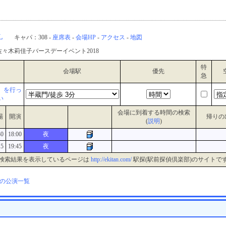
L
キャパ：308 -
座席表
-
会場HP
-
アクセス
-
地図
佐々木莉佳子バースデーイベント2018
特
会場駅
優先
急
』を行っ
い
会場に到着する時間の検索
場
開演
帰りの
(
説明
)
30
18:00
夜
15
19:45
夜
検索結果を表示しているページは
http://ekitan.com/
駅探(駅前探偵倶楽部)のサイトで
の公演一覧