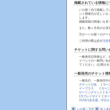
掲載されている情報に
ハロ探！内で掲載して
ント開催日が正しいか
します。
掲載情報の間違いを見
また、数ヶ月先の公演
万が一ハロ探！のデー
ご利用の際は必ず
注意
チケットに関する問い
一般発売日情報など、
イベントの一般問い合
てください。(公開され
一般発売のチケット情
一般先行、一般発売中
チケットぴあ
[
モー
イープラス
[
モー
ローソンチケット
[
モ
CNプレイガイド
[
モー
TANK!(名古屋、中京エ
ハロ探！TOP
佐々木