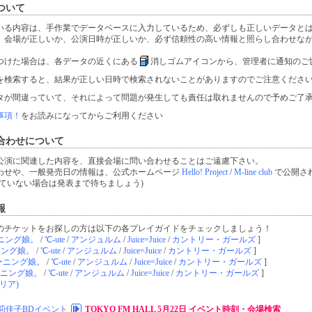
ついて
いる内容は、手作業でデータベースに入力しているため、必ずしも正しいデータと
、会場が正しいか、公演日時が正しいか、必ず信頼性の高い情報と照らし合わせな
つけた場合は、各データの近くにある
消しゴムアイコンから、管理者に通知のご
を検索すると、結果が正しい日時で検索されないことがありますのでご注意くださ
タが間違っていて、それによって問題が発生しても責任は取れませんので予めご了
事項！
をお読みになってからご利用ください
合わせについて
公演に関連した内容を、直接会場に問い合わせることはご遠慮下さい。
わせや、一般発売日の情報は、公式ホームページ
Hello! Project
/
M-line club
で公開さ
ていない場合は発表まで待ちましょう)
報
のチケットをお探しの方は以下の各プレイガイドをチェックしましょう！
ニング娘。
/
℃-ute
/
アンジュルム
/
Juice=Juice
/
カントリー・ガールズ
]
ニング娘。
/
℃-ute
/
アンジュルム
/
Juice=Juice
/
カントリー・ガールズ
]
ーニング娘。
/
℃-ute
/
アンジュルム
/
Juice=Juice
/
カントリー・ガールズ
]
ニング娘。
/
℃-ute
/
アンジュルム
/
Juice=Juice
/
カントリー・ガールズ
]
リア)
莉佳子BDイベント
TOKYO FM HALL 5月22日 イベント時刻・会場検索