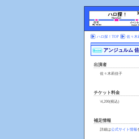
ハロ探！TOP
佐々木
アンジュルム 佐
出演者
佐々木莉佳子
チケット料金
\4,200(税込)
補足情報
詳細は
公式サイト情報