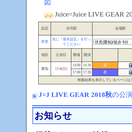
図
Juice=Juice LIVE GEAR 2
設定
自宅駅
会場駅
先に『基本設定』を行っ
変更
てください
地区
公演日
開場
開演
14:00
14:30
昼
愛知
11/4(
日
)
17:00
17:30
夜
検索結果を表示しているページは
J=J LIVE GEAR 2018秋
の公
お知らせ