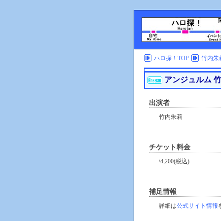
ハロ探！TOP
竹内朱
アンジュルム 竹
出演者
竹内朱莉
チケット料金
\4,200(税込)
補足情報
詳細は
公式サイト情報