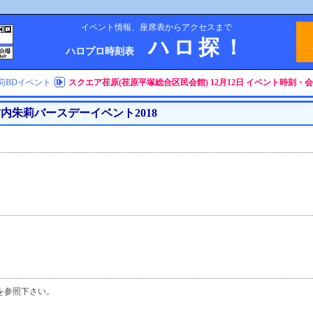
イベント情報、座席表からアクセスまで
ハロ探！
ハロプロ時刻表
莉BDイベント
スクエア荏原(荏原平塚総合区民会館) 12月12日 イベント時刻・
内朱莉バースデーイベント2018
を参照下さい。