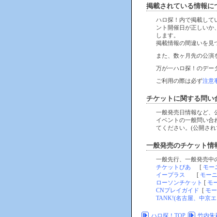
掲載されている情報に
ハロ探！内で掲載して
ント開催日が正しいか
します。
掲載情報の間違いを見
また、数ヶ月先の公演
万が一ハロ探！のデー
ご利用の際は必ず
注意
チケットに関する問い
一般発売日情報など、
イベントの一般問い合
てください。(公開され
一般発売のチケット情
一般先行、一般発売中
チケットぴあ
[
モー
イープラス
[
モー
ローソンチケット
[
モ
CNプレイガイド
[
モー
TANK!(名古屋、中京エ
ハロ探！TOP
竹内朱