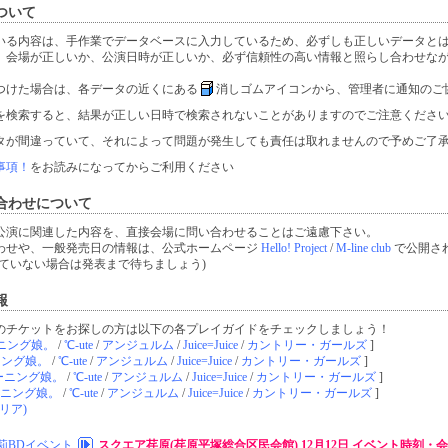
ついて
いる内容は、手作業でデータベースに入力しているため、必ずしも正しいデータと
、会場が正しいか、公演日時が正しいか、必ず信頼性の高い情報と照らし合わせな
つけた場合は、各データの近くにある
消しゴムアイコンから、管理者に通知のご
を検索すると、結果が正しい日時で検索されないことがありますのでご注意くださ
タが間違っていて、それによって問題が発生しても責任は取れませんので予めご了
事項！
をお読みになってからご利用ください
合わせについて
公演に関連した内容を、直接会場に問い合わせることはご遠慮下さい。
わせや、一般発売日の情報は、公式ホームページ
Hello! Project
/
M-line club
で公開さ
ていない場合は発表まで待ちましょう)
報
のチケットをお探しの方は以下の各プレイガイドをチェックしましょう！
ニング娘。
/
℃-ute
/
アンジュルム
/
Juice=Juice
/
カントリー・ガールズ
]
ニング娘。
/
℃-ute
/
アンジュルム
/
Juice=Juice
/
カントリー・ガールズ
]
ーニング娘。
/
℃-ute
/
アンジュルム
/
Juice=Juice
/
カントリー・ガールズ
]
ニング娘。
/
℃-ute
/
アンジュルム
/
Juice=Juice
/
カントリー・ガールズ
]
リア)
莉BDイベント
スクエア荏原(荏原平塚総合区民会館) 12月12日 イベント時刻・