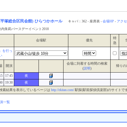
原平塚総合区民会館) ひらつかホール
キャパ：362 - 座席表 -
会場HP
-
アクセ
内朱莉バースデーイベント2018
特
会場駅
優先
急
』を行っ
い
会場に到着する時間の検索
場
開演
帰りの
(
説明
)
15
17:45
夜
00
19:30
夜
検索結果を表示しているページは
http://ekitan.com/
駅探(駅前探偵倶楽部)のサイトで
演一覧