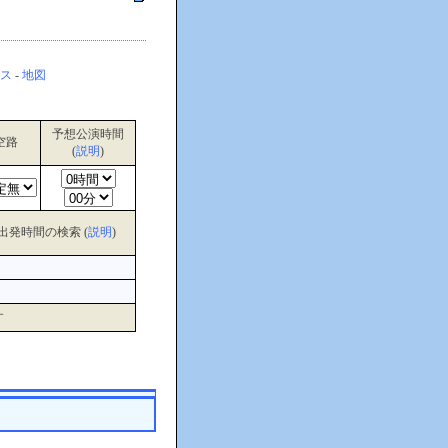
ス
-
地図
予想公演時間
空路
(
説明
)
出発時間の検索 (
説明
)
す