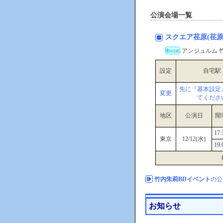
公演会場一覧
スクエア荏原(荏
アンジュルム 竹
設定
自宅駅
先に『基本設定
変更
てくださ
地区
公演日
開
17:
東京
12/12(水)
19:
竹内朱莉BDイベント
の公
お知らせ