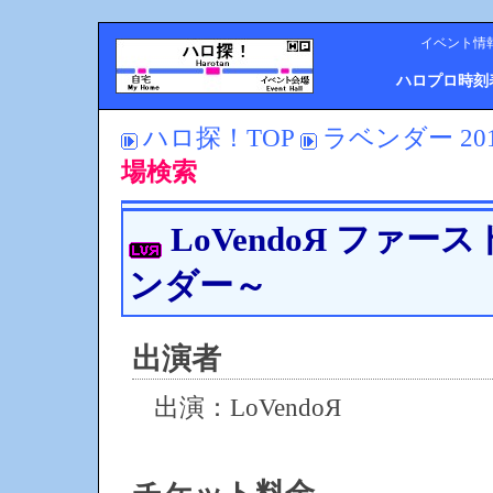
イベント情
ハロプロ時刻
ハロ探！TOP
ラベンダー 20
場検索
LoVendoЯ ファー
ンダー～
出演者
出演：LoVendoЯ