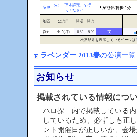
先に『基本設定』を行っ
変更
てください
地区
公演日
開場
開演
愛知
4/15(月)
18:30
19:00
夜
検索結果を表示しているページは
ラベンダー 2013春
の公演一覧
お知らせ
掲載されている情報につ
ハロ探！内で掲載している内
しているため、必ずしも正
ント開催日が正しいか、会場