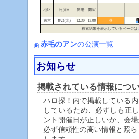
地区
公演日
開場
開演
東京
8/21(水)
12:30
13:00
昼
検索結果を表示しているページは
赤毛のアン
の公演一覧
お知らせ
掲載されている情報につ
ハロ探！内で掲載している内
しているため、必ずしも正
ント開催日が正しいか、会場
必ず信頼性の高い情報と照ら