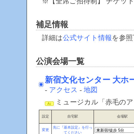
※【全席ご招待制】 チケッ
補足情報
詳細は
公式サイト情報
を参照
公演会場一覧
新宿文化センター 大ホ
-
アクセス
-
地図
ミュージカル「赤毛のア
設定
自宅駅
会場駅
先に『基本設定』を行っ
変更
てください