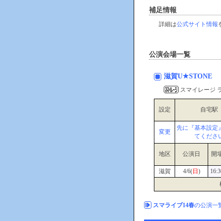
補足情報
詳細は
公式サイト情報
公演会場一覧
滋賀U★STONE
スマイレージ ラ
設定
自宅駅
先に『基本設定
変更
てくださ
地区
公演日
開
滋賀
4/6(
日
)
16:3
スマライブ14春
の公演一