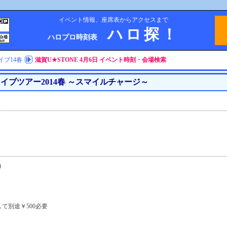
イベント情報、座席表からアクセスまで
ハロ探！
ハロプロ時刻表
イブ14春
滋賀U★STONE 4月6日 イベント時刻・会場検索
イブツアー2014春 ～スマイルチャージ～
)
て別途￥500必要