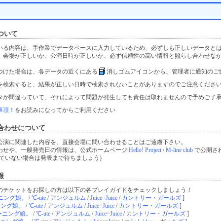
ついて
いる内容は、手作業でデータベースに入力しているため、必ずしも正しいデータと
、会場が正しいか、公演日時が正しいか、必ず信頼性の高い情報と照らし合わせな
つけた場合は、各データの近くにある
消しゴムアイコンから、管理者に通知のご
を検索すると、結果が正しい日時で検索されないことがありますのでご注意くださ
タが間違っていて、それによって問題が発生しても責任は取れませんので予めご了
事項！
をお読みになってからご利用ください
合わせについて
公演に関連した内容を、直接会場に問い合わせることはご遠慮下さい。
わせや、一般発売日の情報は、公式ホームページ
Hello! Project
/
M-line club
で公開さ
ていない場合は発表まで待ちましょう)
報
のチケットをお探しの方は以下の各プレイガイドをチェックしましょう！
ニング娘。
/
℃-ute
/
アンジュルム
/
Juice=Juice
/
カントリー・ガールズ
]
ニング娘。
/
℃-ute
/
アンジュルム
/
Juice=Juice
/
カントリー・ガールズ
]
ーニング娘。
/
℃-ute
/
アンジュルム
/
Juice=Juice
/
カントリー・ガールズ
]