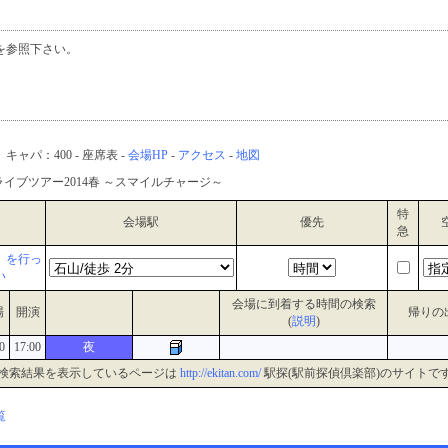
を参照下さい。
キャパ：400 - 座席表 -
会場HP
-
アクセス
-
地図
イブツアー2014春 ～スマイルチャージ～
特
会場駅
優先
急
』を行っ
い
会場に到着する時間の検索
場
開演
帰りの
(
説明
)
0
17:00
夜
検索結果を表示しているページは
http://ekitan.com/
駅探(駅前探偵倶楽部)のサイトで
覧