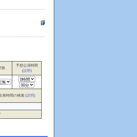
予想公演時間
空路
(
説明
)
出発時間の検索 (
説明
)
す