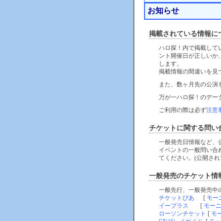
お知らせ
掲載されている情報に
ハロ探！内で掲載して
ント開催日が正しいか
します。
掲載情報の間違いを見
また、数ヶ月先の公演
万が一ハロ探！のデー
ご利用の際は必ず
注意
チケットに関する問い
一般発売日情報など、
イベントの一般問い合
てください。(公開され
一般発売のチケット情
一般先行、一般発売中
チケットぴあ
[
モー
イープラス
[
モー
ローソンチケット
[
モ