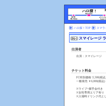
ハロ探！TOP
スマラ
スマイレージ ラ
出演者
出演：スマイレージ
チケット料金
FC特別価格 \5,500(税込
一般発売 ￥6,000(税込)
※ライブ+握手会付き
※女性専用エリア有り
※入場時ドリンク代とし