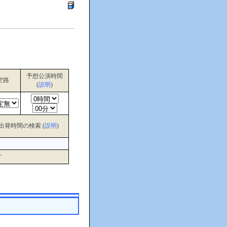
予想公演時間
空路
(
説明
)
出発時間の検索 (
説明
)
す