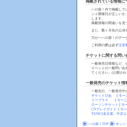
掲載されている情報に
ハロ探！内で掲載して
ント開催日が正しいか
します。
掲載情報の間違いを見
また、数ヶ月先の公演
万が一ハロ探！のデー
ご利用の際は必ず
注意
チケットに関する問い
一般発売日情報など、
イベントの一般問い合
てください。(公開され
一般発売のチケット情
一般先行、一般発売中
チケットぴあ
[
モー
イープラス
[
モー
ローソンチケット
[
モ
CNプレイガイド
[
モー
TANK!(名古屋、中京エ
ハロ探！TOP
ポッシツ