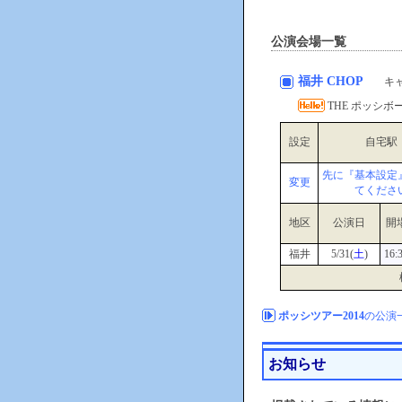
公演会場一覧
福井 CHOP
キャ
THE ポッシボーJ
設定
自宅駅
先に『基本設定
変更
てくださ
地区
公演日
開
福井
5/31(
土
)
16:
ポッシツアー2014
の公演
お知らせ