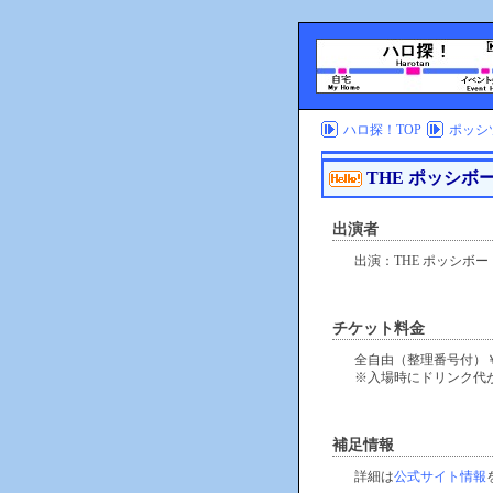
ハロ探！TOP
ポッシツ
THE ポッシボーJ
出演者
出演：THE ポッシボー
チケット料金
全自由（整理番号付）￥3
※入場時にドリンク代
補足情報
詳細は
公式サイト情報