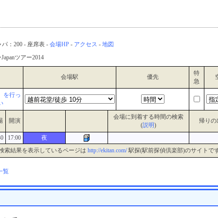
パ：200 - 座席表 -
会場HP
-
アクセス
-
地図
apanツアー2014
特
会場駅
優先
急
』を行っ
い
会場に到着する時間の検索
場
開演
帰りの
(
説明
)
30
17:00
夜
検索結果を表示しているページは
http://ekitan.com/
駅探(駅前探偵倶楽部)のサイトで
一覧