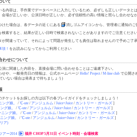
ついて
いる内容は、手作業でデータベースに入力しているため、必ずしも正しいデータと
、会場が正しいか、公演日時が正しいか、必ず信頼性の高い情報と照らし合わせな
つけた場合は、各データの近くにある
消しゴムアイコンから、管理者に通知のご
を検索すると、結果が正しい日時で検索されないことがありますのでご注意くださ
タが間違っていて、それによって問題が発生しても責任は取れませんので予めご了
事項！
をお読みになってからご利用ください
合わせについて
公演に関連した内容を、直接会場に問い合わせることはご遠慮下さい。
わせや、一般発売日の情報は、公式ホームページ
Hello! Project
/
M-line club
で公開さ
ていない場合は発表まで待ちましょう)
報
のチケットをお探しの方は以下の各プレイガイドをチェックしましょう！
ニング娘。
/
℃-ute
/
アンジュルム
/
Juice=Juice
/
カントリー・ガールズ
]
ニング娘。
/
℃-ute
/
アンジュルム
/
Juice=Juice
/
カントリー・ガールズ
]
ーニング娘。
/
℃-ute
/
アンジュルム
/
Juice=Juice
/
カントリー・ガールズ
]
ニング娘。
/
℃-ute
/
アンジュルム
/
Juice=Juice
/
カントリー・ガールズ
]
リア)
アー2014
福井 CHOP 5月31日 イベント時刻・会場検索