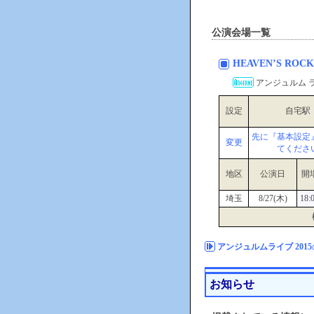
公演会場一覧
HEAVEN’S RO
アンジュルム ライブ
設定
自宅駅
先に『基本設定
変更
てくださ
地区
公演日
開
埼玉
8/27(木)
18:
アンジュルムライブ 2015
お知らせ