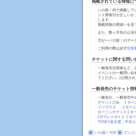
掲載されている情報に
ハロ探！内で掲載して
ント開催日が正しいか
します。
掲載情報の間違いを見
また、数ヶ月先の公演
万が一ハロ探！のデー
ご利用の際は必ず
注意
チケットに関する問い
一般発売日情報など、
イベントの一般問い合
てください。(公開され
一般発売のチケット情
一般先行、一般発売中
チケットぴあ
[
モー
イープラス
[
モー
ローソンチケット
[
モ
CNプレイガイド
[
モー
TANK!(名古屋、中京エ
ハロ探！TOP
アンジュ