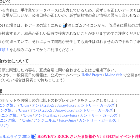
ついて
いる内容は、手作業でデータベースに入力しているため、必ずしも正しいデータと
、会場が正しいか、公演日時が正しいか、必ず信頼性の高い情報と照らし合わせな
つけた場合は、各データの近くにある
消しゴムアイコンから、管理者に通知のご
を検索すると、結果が正しい日時で検索されないことがありますのでご注意くださ
タが間違っていて、それによって問題が発生しても責任は取れませんので予めご了
事項！
をお読みになってからご利用ください
合わせについて
公演に関連した内容を、直接会場に問い合わせることはご遠慮下さい。
わせや、一般発売日の情報は、公式ホームページ
Hello! Project
/
M-line club
で公開さ
ていない場合は発表まで待ちましょう)
報
のチケットをお探しの方は以下の各プレイガイドをチェックしましょう！
ニング娘。
/
℃-ute
/
アンジュルム
/
Juice=Juice
/
カントリー・ガールズ
]
ニング娘。
/
℃-ute
/
アンジュルム
/
Juice=Juice
/
カントリー・ガールズ
]
ーニング娘。
/
℃-ute
/
アンジュルム
/
Juice=Juice
/
カントリー・ガールズ
]
ニング娘。
/
℃-ute
/
アンジュルム
/
Juice=Juice
/
カントリー・ガールズ
]
リア)
ルムライブ 2015
HEAVEN’S ROCK さいたま新都心 VJ-3 8月27日 イベン