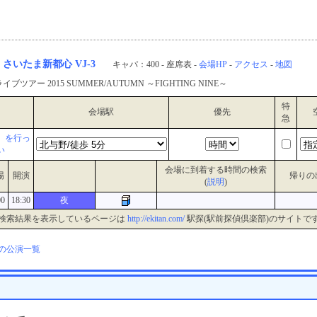
CK さいたま新都心 VJ-3
キャパ：400 - 座席表 -
会場HP
-
アクセス
-
地図
ツアー 2015 SUMMER/AUTUMN ～FIGHTING NINE～
特
会場駅
優先
急
』を行っ
い
会場に到着する時間の検索
場
開演
帰りの
(
説明
)
00
18:30
夜
検索結果を表示しているページは
http://ekitan.com/
駅探(駅前探偵倶楽部)のサイトで
の公演一覧