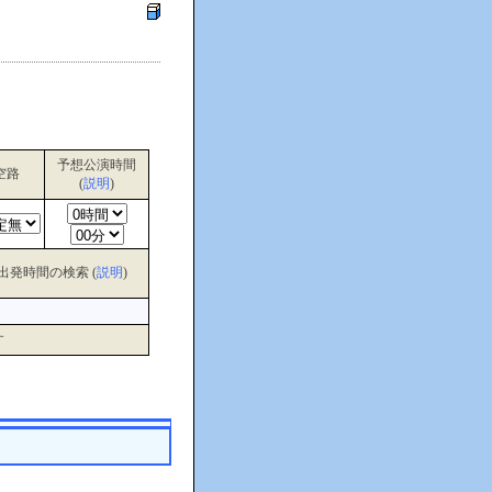
予想公演時間
空路
(
説明
)
出発時間の検索 (
説明
)
す