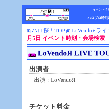
イベント情
ハロプロ時刻
ハロ探！TOP
LoVendoЯライ
月5日 イベント時刻・会場検索
LoVendoЯ LIVE T
出演者
出演：LoVendoЯ
チケット料金