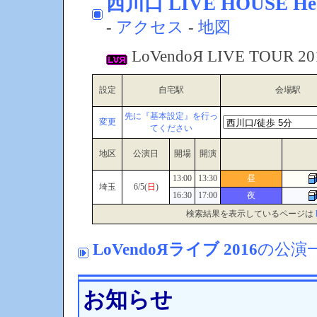
西川口 LIVE HOUSE He
-
アクセス
-
地図
LoVendoЯ LIVE TOUR 
設定
自宅駅
会場駅
先に『基本設定』を行っ
変更
てください
地区
公演日
開場
開演
13:00
13:30
昼
埼玉
6/5(
日
)
16:30
17:00
夜
検索結果を表示しているページは
LoVendoЯライブ 2016
の公演
お知らせ