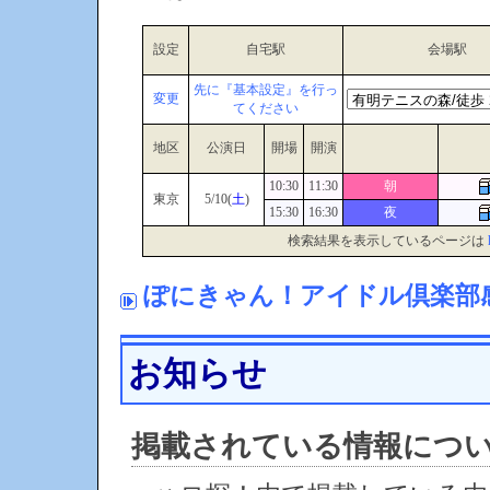
設定
自宅駅
会場駅
先に『基本設定』を行っ
変更
てください
地区
公演日
開場
開演
10:30
11:30
朝
東京
5/10(
土
)
15:30
16:30
夜
検索結果を表示しているページは
ぽにきゃん！アイドル倶楽部
お知らせ
掲載されている情報につ