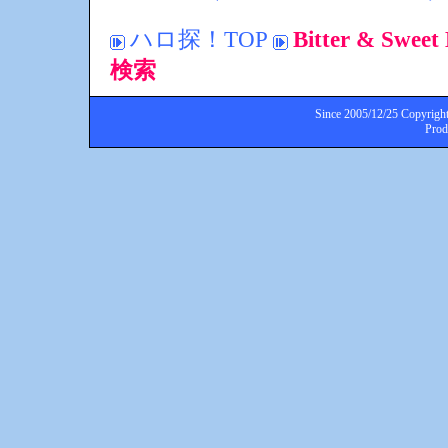
ハロ探！TOP
Bitter & S
検索
Since 2005/12/25 Copyright
Pro