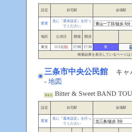
設定
自宅駅
会場駅
先に『基本設定』を行っ
変更
てください
地区
公演日
開場
開演
東京
11/12(
日
)
17:00
17:30
夜
検索結果を表示しているページは
三条市中央公民館
キャパ
-
地図
Bitter & Sweet BAND T
設定
自宅駅
会場駅
先に『基本設定』を行っ
変更
てください