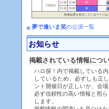
11:30
12:00
朝
5/20(
日
)
15:30
16:00
夜
検索結果を表示しているページは
夢で逢いま笑
の公演一覧
お知らせ
掲載されている情報につ
ハロ探！内で掲載している内
しているため、必ずしも正
ント開催日が正しいか、会場
必ず信頼性の高い情報と照ら
します。
掲載情報の間違いを見つけ