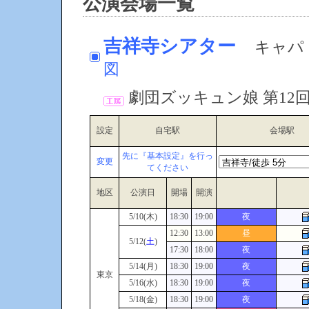
公演会場一覧
吉祥寺シアター
キャパ：
図
劇団ズッキュン娘 第12
設定
自宅駅
会場駅
先に『基本設定』を行っ
変更
てください
地区
公演日
開場
開演
5/10(木)
18:30
19:00
夜
12:30
13:00
昼
5/12(
土
)
17:30
18:00
夜
5/14(月)
18:30
19:00
夜
東京
5/16(水)
18:30
19:00
夜
5/18(金)
18:30
19:00
夜