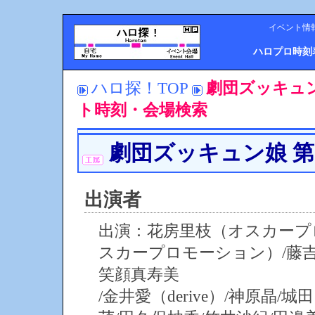
イベント情
ハロプロ時刻
ハロ探！TOP
劇団ズッキュン
ト時刻・会場検索
劇団ズッキュン娘 第
出演者
出演：花房里枝（オスカープ
スカープロモーション）/藤吉
笑顔真寿美
/金井愛（derive）/神原晶