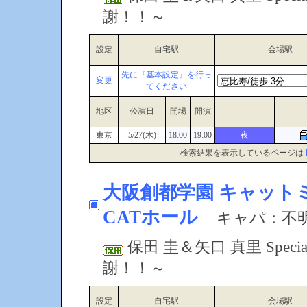
謝！！～
設定
自宅駅
会場駅
先に『基本設定』を行っ
変更
てください
地区
公演日
開場
開演
東京
5/27(木)
18:00
19:00
夜
検索結果を表示しているページは
大阪創都学園 キャット
CATホール
キャパ：不明 
保田 圭＆矢口 真里 Specia
謝！！～
設定
自宅駅
会場駅