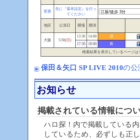
先に『基本設定』を行っ
変更
てください
地区
公演日
開場
開演
13:30
14:00
昼
大阪
5/30(
日
)
17:30
18:00
夜
検索結果を表示しているページは
保田＆矢口 SP LIVE 2010
の公
お知らせ
掲載されている情報につ
ハロ探！内で掲載している内
しているため、必ずしも正