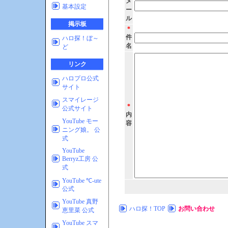
メ
基本設定
ー
ル
掲示板
*
件
ハロ探！ぼ～
名
ど
リンク
ハロプロ公式
サイト
スマイレージ
*
公式サイト
内
YouTube モー
容
ニング娘。 公
式
YouTube
Berryz工房 公
式
YouTube ℃-ute
公式
YouTube 真野
ハロ探！TOP
お問い合わせ
恵里菜 公式
YouTube スマ