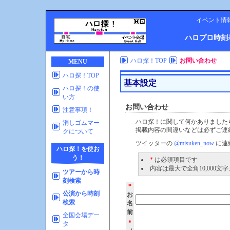
イベント情
ハロプロ時刻
ハロ探！TOP
お問い合わせ
MENU
ハロ探！TOP
基本設定
ハロ探！の使
い方
お問い合わせ
注意事項！
ハロ探！に関して何かありました
消しゴムマー
掲載内容の間違いなどは必ずご連
クについて
ツイッターの
@misuken_now
に連
ハロ探！を使お
う！
*
は必須項目です
内容は最大で全角10,000文
ツアーから時
刻検索
*
公演から時刻
お
検索
名
前
全国会場デー
*
タ