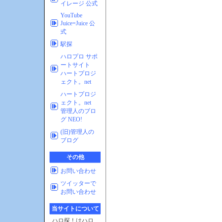
イレージ 公式
YouTube
Juice=Juice 公
式
駅探
ハロプロ サポ
ートサイト
ハートプロジ
ェクト。net
ハートプロジ
ェクト。net
管理人のブロ
グ NEO!
(旧)管理人の
ブログ
その他
お問い合わせ
ツイッターで
お問い合わせ
当サイトについて
ハロ探！はハロ