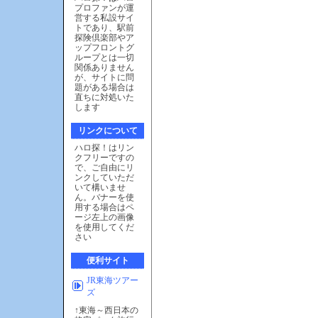
プロファンが運
営する私設サイ
トであり、駅前
探険倶楽部やア
ップフロントグ
ループとは一切
関係ありません
が、サイトに問
題がある場合は
直ちに対処いた
します
リンクについて
ハロ探！はリン
クフリーですの
で、ご自由にリ
ンクしていただ
いて構いませ
ん。バナーを使
用する場合はペ
ージ左上の画像
を使用してくだ
さい
便利サイト
JR東海ツアー
ズ
↑東海～西日本の