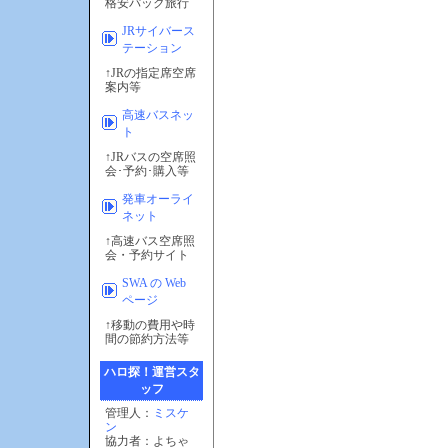
格安パック旅行
JRサイバース
テーション
↑JRの指定席空席
案内等
高速バスネッ
ト
↑JRバスの空席照
会･予約･購入等
発車オーライ
ネット
↑高速バス空席照
会・予約サイト
SWA の Web
ページ
↑移動の費用や時
間の節約方法等
ハロ探！運営スタ
ッフ
管理人：
ミスケ
ン
協力者：よちゃ