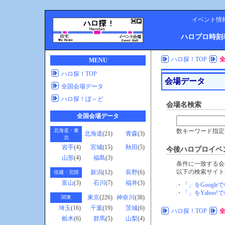
イベント情
ハロプロ時刻
ハロ探！TOP
MENU
ハロ探！TOP
会場データ
全国会場データ
ハロ探！ぼ～ど
会場名検索
全国会場データ
北海道・東
数キーワード指定
北海道
(21)
青森
(3)
北
岩手
(4)
宮城
(15)
秋田
(5)
今後
ハロプロ
イベ
山形
(4)
福島
(3)
条件に一致する会
以下の検索サイト
新潟
(12)
長野
(6)
信越・北陸
富山
(3)
石川
(7)
福井
(3)
・
「」をGoogle
・
「」をYahoo!
東京
(226)
神奈川
(38)
関東
埼玉
(16)
千葉
(19)
茨城
(6)
ハロ探！TOP
栃木
(6)
群馬
(5)
山梨
(4)