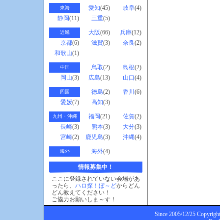
愛知
(45)
岐阜
(4)
東海
静岡
(11)
三重
(5)
大阪
(66)
兵庫
(12)
近畿
京都
(6)
滋賀
(3)
奈良
(2)
和歌山
(1)
鳥取
(2)
島根
(2)
中国
岡山
(3)
広島
(13)
山口
(4)
徳島
(2)
香川
(6)
四国
愛媛
(7)
高知
(3)
福岡
(21)
佐賀
(2)
九州・沖縄
長崎
(3)
熊本
(3)
大分
(3)
宮崎
(2)
鹿児島
(3)
沖縄
(4)
海外
(4)
海外
情報募集中！
ここに登録されていない会場があ
ったら、
ハロ探！ぼ～ど
からどん
どん教えてください！
ご協力お願いしま～す！
Since 2005/12/25 Copyright