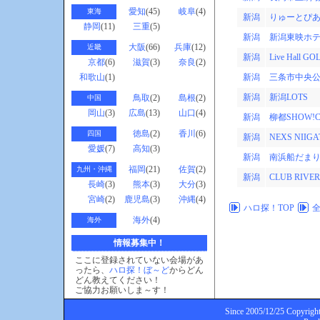
愛知
(45)
岐阜
(4)
東海
新潟
りゅーとぴあ
静岡
(11)
三重
(5)
新潟
新潟東映ホ
大阪
(66)
兵庫
(12)
近畿
新潟
Live Hall 
京都
(6)
滋賀
(3)
奈良
(2)
和歌山
(1)
新潟
三条市中央
新潟
新潟LOTS
鳥取
(2)
島根
(2)
中国
岡山
(3)
広島
(13)
山口
(4)
新潟
柳都SHOW!C
徳島
(2)
香川
(6)
四国
新潟
NEXS NIIGA
愛媛
(7)
高知
(3)
新潟
南浜船だま
福岡
(21)
佐賀
(2)
九州・沖縄
新潟
CLUB RIVER
長崎
(3)
熊本
(3)
大分
(3)
宮崎
(2)
鹿児島
(3)
沖縄
(4)
ハロ探！TOP
海外
(4)
海外
情報募集中！
ここに登録されていない会場があ
ったら、
ハロ探！ぼ～ど
からどん
どん教えてください！
ご協力お願いしま～す！
Since 2005/12/25 Copyright