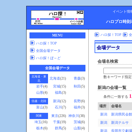
イベント情
ハロプロ時刻
ハロ探！TOP
MENU
ハロ探！TOP
会場データ
全国会場データ
ハロ探！ぼ～ど
会場名検索
全国会場データ
北海道・東
数キーワード指定
北海道
(21)
青森
(3)
北
岩手
(4)
宮城
(15)
秋田
(5)
新潟の会場一覧
山形
(4)
福島
(3)
1
条件に一致する
新潟
(12)
長野
(6)
信越・北陸
場所
会場名
富山
(3)
石川
(7)
福井
(3)
新潟
新潟県民会
東京
(226)
神奈川
(38)
関東
埼玉
(16)
千葉
(19)
茨城
(6)
新潟
新潟テルサ
栃木
(6)
群馬
(5)
山梨
(4)
新潟
長岡市立劇