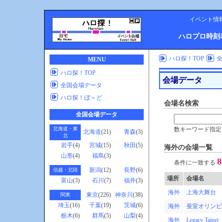
イベント情
ハロプロ時刻
ハロ探！TOP
MENU
ハロ探！TOP
会場データ
全国会場データ
ハロ探！ぼ～ど
会場名検索
全国会場データ
北海道・東
数キーワード指定
北海道
(21)
青森
(3)
北
岩手
(4)
宮城
(15)
秋田
(5)
海外の会場一覧
山形
(4)
福島
(3)
8
条件に一致する
新潟
(12)
長野
(6)
信越・北陸
場所
会場名
富山
(3)
石川
(7)
福井
(3)
海外
上海大舞台
東京
(226)
神奈川
(38)
関東
埼玉
(16)
千葉
(19)
茨城
(6)
海外
蚕室オリンピ
栃木
(6)
群馬
(5)
山梨
(4)
海外
Legacy Taipei