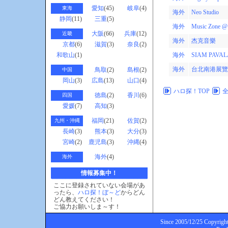
愛知
(45)
岐阜
(4)
東海
海外
Neo Studio
静岡
(11)
三重
(5)
海外
Music Zone @
大阪
(66)
兵庫
(12)
近畿
海外
杰克音樂
京都
(6)
滋賀
(3)
奈良
(2)
和歌山
(1)
海外
SIAM PAVAL
海外
台北南港展覽
鳥取
(2)
島根
(2)
中国
岡山
(3)
広島
(13)
山口
(4)
ハロ探！TOP
徳島
(2)
香川
(6)
四国
愛媛
(7)
高知
(3)
福岡
(21)
佐賀
(2)
九州・沖縄
長崎
(3)
熊本
(3)
大分
(3)
宮崎
(2)
鹿児島
(3)
沖縄
(4)
海外
(4)
海外
情報募集中！
ここに登録されていない会場があ
ったら、
ハロ探！ぼ～ど
からどん
どん教えてください！
ご協力お願いしま～す！
Since 2005/12/25 Copyright