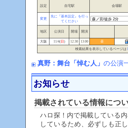
設定
自宅駅
会場駅
先に『基本設定』を行っ
変更
てください
地区
公演日
開場
開演
大阪
11/4(
日
)
12:30
13:00
昼
検索結果を表示しているページは
真野：舞台「悼む人」
の公演
お知らせ
掲載されている情報につ
ハロ探！内で掲載している内
しているため、必ずしも正