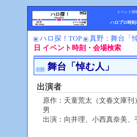
イベント情
ハロプロ時刻
ハロ探！TOP
真野：舞台「
日 イベント時刻・会場検索
舞台「悼む人」
出演者
原作：天童荒太（文春文庫
男
出演：向井理、小西真奈美、