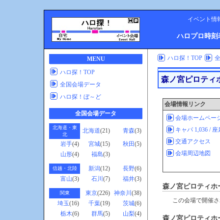
イベント情
ハロプロ時刻
ハロ探！TOP
MENU
ハロ探！TOP
森ノ宮ピロティ
全国会場データ
ハロ探！ぼ～ど
会場情報リンク
全国会場データ
会場ホームペー
北海道・東
キャパ 1,036 / 
北海道
(21)
青森
(3)
北
交通アクセス
岩手
(4)
宮城
(15)
秋田
(5)
会場周辺地図
山形
(4)
福島
(3)
新潟
(12)
長野
(6)
信越・北陸
富山
(3)
石川
(7)
福井
(3)
森ノ宮ピロティホ
東京
(226)
神奈川
(38)
関東
この会場で開催さ
埼玉
(16)
千葉
(19)
茨城
(6)
栃木
(6)
群馬
(5)
山梨
(4)
森ノ宮ピロティホ