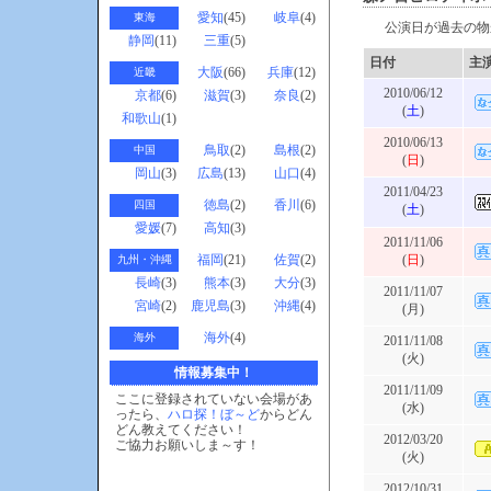
愛知
(45)
岐阜
(4)
東海
公演日が過去の物
静岡
(11)
三重
(5)
日付
主
大阪
(66)
兵庫
(12)
近畿
2010/06/12
京都
(6)
滋賀
(3)
奈良
(2)
(
土
)
和歌山
(1)
2010/06/13
鳥取
(2)
島根
(2)
中国
(
日
)
岡山
(3)
広島
(13)
山口
(4)
2011/04/23
徳島
(2)
香川
(6)
四国
(
土
)
愛媛
(7)
高知
(3)
2011/11/06
福岡
(21)
佐賀
(2)
(
日
)
九州・沖縄
長崎
(3)
熊本
(3)
大分
(3)
2011/11/07
宮崎
(2)
鹿児島
(3)
沖縄
(4)
(月)
海外
(4)
海外
2011/11/08
(火)
情報募集中！
2011/11/09
ここに登録されていない会場があ
(水)
ったら、
ハロ探！ぼ～ど
からどん
どん教えてください！
2012/03/20
ご協力お願いしま～す！
(火)
2012/10/31