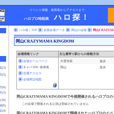
イベント情報、座席表からアクセスまで
ハロ探！
ハロプロ時刻表
ハロ探！TOP
全国会場データ
岡山の会場
岡山CRAZYMA
岡山CRAZYMAMA KINGDOM
会場情報リンク
主な最寄り駅からの移動方法
会場ホームページ
大雲寺前
徒歩
キャパ 650 / 座席表
岡山
徒歩
森
(3)
交通アクセス
田
(5)
会場周辺地図
野
(6)
井
(3)
岡山CRAZYMAMA KINGDOMで今後開催される
ハロプロ
の
川
(38)
この会場で開催される公演は登録されていません
城
(6)
梨
(4)
岡山CRAZYMAMA KINGDOMで開催された
ハロプロ
のイベ