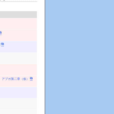
2
ー アプガ第二章（仮）