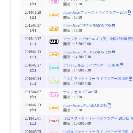
(金)
開演：17:30
2014/11/28
Juice=Juice ファーストライブツアー2014
(金)
開演：18:30
2015/07/27
Juice=Juice LIVE MISSION 220
(月)
開演：18:30
2015/10/17
アップアップガールズ（仮）全国47都道府県ツア
(
土
)
開演：15:30/19:00
2016/02/13
Juice=Juice LIVE MISSION 220
(
土
)
開演：14:30/17:30
2016/02/27
アンジュルム ライブツアー 2016 春
(
土
)
開演：14:00/17:30
2016/05/14
こぶしファクトリー ライブツアー2016春
(
土
)
開演：15:00/18:30
2017/04/07
ナルチカ2017℃-ute
(金)
開演：18:30
2018/02/23
Juice=Juice LIVE GEAR 2018
(金)
開演：18:30
2018/12/01
つばきファクトリー ライブツアー 2018秋 -
(
土
)
開演：15:00/18:00
2019/05/25
つばきファクトリー ライブツアー2019春・