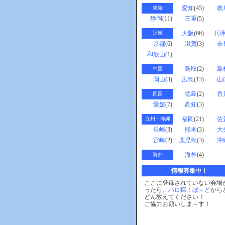
愛知
(45)
岐
東海
静岡
(11)
三重
(5)
大阪
(66)
兵
近畿
京都
(6)
滋賀
(3)
奈
和歌山
(1)
鳥取
(2)
島
中国
岡山
(3)
広島
(13)
山
徳島
(2)
香
四国
愛媛
(7)
高知
(3)
福岡
(21)
佐
九州・沖縄
長崎
(3)
熊本
(3)
大
宮崎
(2)
鹿児島
(3)
沖
海外
(4)
海外
情報募集中！
ここに登録されていない会場
ったら、
ハロ探！ぼ～ど
から
どん教えてください！
ご協力お願いしま～す！