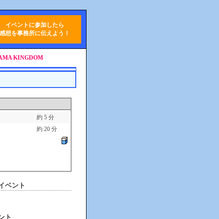
イベントに参加したら
感想を事務所に伝えよう！
MA KINGDOM
約 5 分
約 20 分
イベント
ント