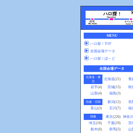
MENU
ハロ探！TOP
全国会場データ
ハロ探！ぼ～ど
全国会場データ
北海道・東
北海道
(21)
青
北
岩手
(4)
宮城
(15)
秋
山形
(4)
福島
(3)
新潟
(12)
長
信越・北陸
富山
(3)
石川
(7)
福
東京
(226)
神奈
関東
埼玉
(16)
千葉
(19)
茨
栃木
(6)
群馬
(5)
山