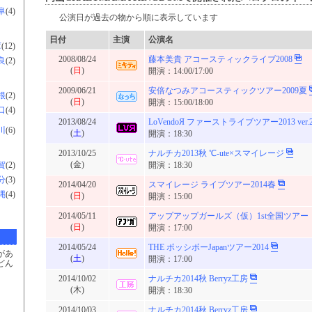
阜
(4)
公演日が過去の物から順に表示しています
日付
主演
公演名
庫
(12)
2008/08/24
藤本美貴 アコースティックライブ2008
良
(2)
(
日
)
開演：14:00/17:00
2009/06/21
安倍なつみアコースティックツアー2009夏
根
(2)
(
日
)
開演：15:00/18:00
口
(4)
2013/08/24
LoVendoЯ ファーストライブツアー2013 ver.
川
(6)
(
土
)
開演：18:30
2013/10/25
ナルチカ2013秋 ℃-ute×スマイレージ
(金)
賀
(2)
開演：18:30
分
(3)
2014/04/20
スマイレージ ライブツアー2014春
縄
(4)
(
日
)
開演：15:00
2014/05/11
アップアップガールズ（仮）1st全国ツア
(
日
)
開演：17:00
2014/05/24
THE ポッシボーJapanツアー2014
があ
(
土
)
開演：17:00
どん
2014/10/02
ナルチカ2014秋 Berryz工房
(木)
開演：18:30
2014/10/03
ナルチカ2014秋 Berryz工房